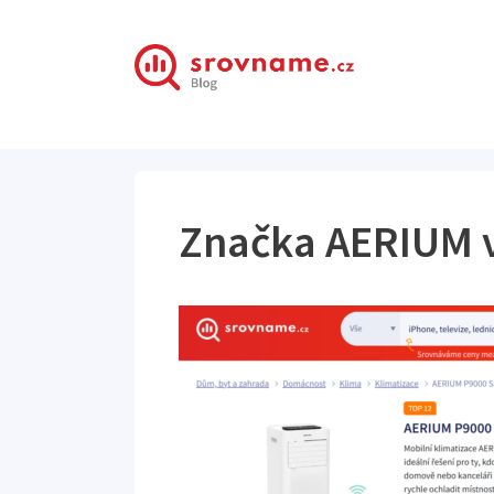
Přeskočit
na
obsah
Značka AERIUM 