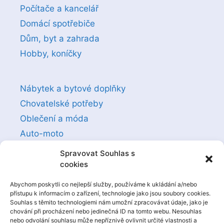
Počítače a kancelář
Domácí spotřebiče
Dům, byt a zahrada
Hobby, koníčky
Nábytek a bytové doplňky
Chovatelské potřeby
Oblečení a móda
Auto-moto
Sexuální a erotické pomůcky
Spravovat Souhlas s
cookies
Zboží pro děti
Abychom poskytli co nejlepší služby, používáme k ukládání a/nebo
přístupu k informacím o zařízení, technologie jako jsou soubory cookies.
Knihy, filmy, hry
Souhlas s těmito technologiemi nám umožní zpracovávat údaje, jako je
chování při procházení nebo jedinečná ID na tomto webu. Nesouhlas
Kosmetika a zdraví
nebo odvolání souhlasu může nepříznivě ovlivnit určité vlastnosti a