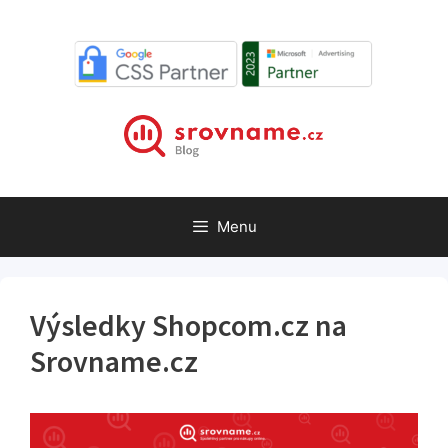
Přeskočit
na
obsah
Menu
Výsledky Shopcom.cz na
Srovname.cz