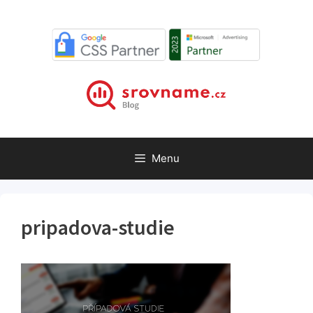
Přeskočit
na
obsah
Menu
pripadova-studie